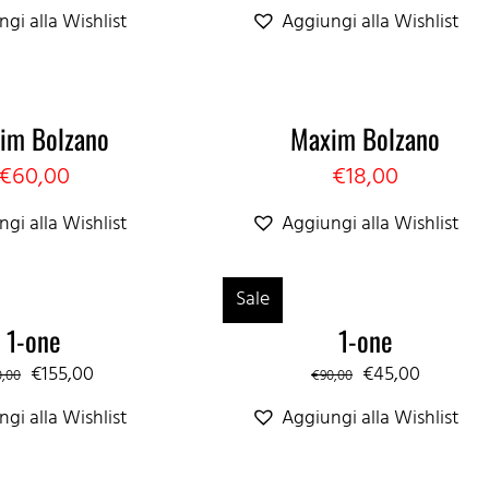
gi alla Wishlist
Aggiungi alla Wishlist
im Bolzano
Maxim Bolzano
€
60,00
€
18,00
gi alla Wishlist
Aggiungi alla Wishlist
Sale
1-one
1-one
Il
Il
Il
Il
€
155,00
€
45,00
0,00
€
90,00
prezzo
prezzo
prezzo
prezzo
gi alla Wishlist
Aggiungi alla Wishlist
originale
attuale
originale
attuale
era:
è:
era:
è: