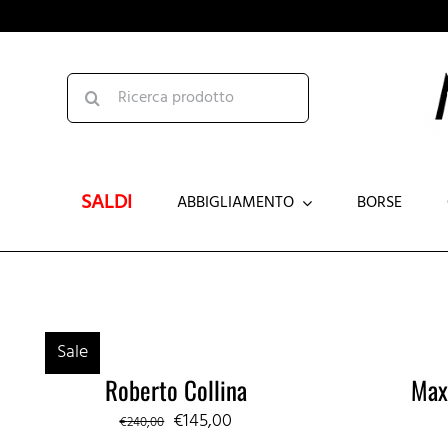
Salta
al
contenuto
Cerca
per:
SALDI
ABBIGLIAMENTO
BORSE
MAGLIE
G
T-SHIRT
TU
TOP
AB
Sale
GILET
Roberto Collina
Max
Il
Il
€
145,00
€
240,00