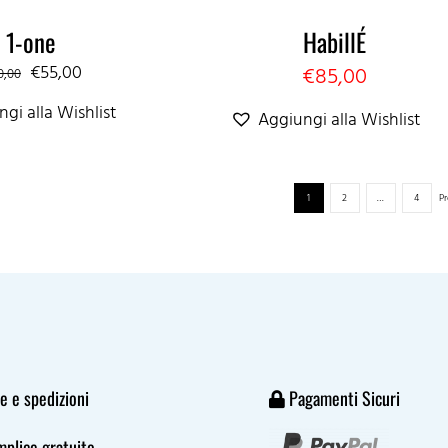
€310,00.
€155,00.
€90,00.
€45,00.
1-one
HabillÉ
Il
Il
€
55,00
€
85,00
0,00
prezzo
prezzo
gi alla Wishlist
Aggiungi alla Wishlist
originale
attuale
era:
è:
€110,00.
€55,00.
1
2
…
4
P
 e spedizioni
Pagamenti Sicuri
plice gratuito