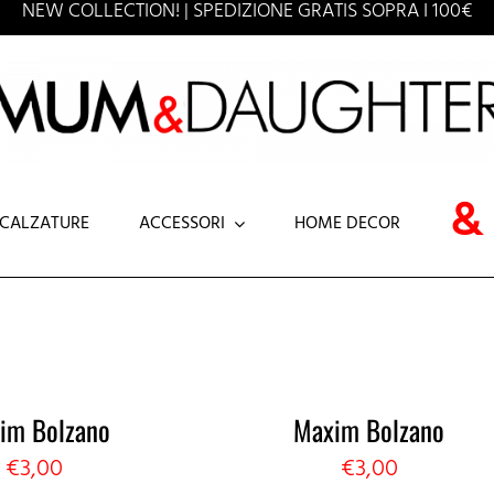
NEW COLLECTION! | SPEDIZIONE GRATIS SOPRA I 100€
&
CALZATURE
ACCESSORI
HOME DECOR
ONNE
COLLANA
JEANS
CAPPELL
C
TE
SCIARPA
PANTALONI
CINTURA
T
ITI
SHORTS
im Bolzano
Maxim Bolzano
€
3,00
€
3,00