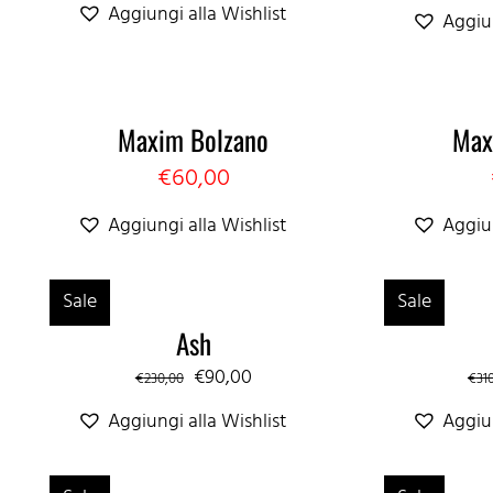
prezzo
prezzo
Aggiungi alla Wishlist
Aggiun
originale
attuale
era:
è:
€240,00.
€145,00.
Maxim Bolzano
Max
€
60,00
Aggiungi alla Wishlist
Aggiun
Sale
Sale
Ash
Il
Il
€
90,00
€
230,00
€
31
prezzo
prezzo
Aggiungi alla Wishlist
Aggiun
originale
attuale
era:
è: