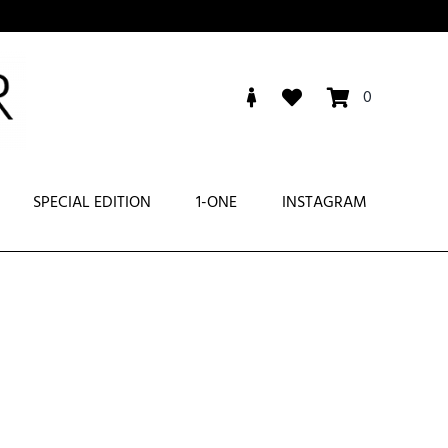
0
SPECIAL EDITION
1-ONE
INSTAGRAM
O
AMICIE
GIACCHE
RENCH
GIUBBINI
PIUMINI
CAPPOTTI