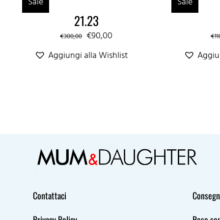
Sale
Sale
€230,00.
€90,00.
21.23
Il
Il
€
90,00
€
300,00
€
11
prezzo
prezzo
Aggiungi alla Wishlist
Aggiun
originale
attuale
era:
è:
€300,00.
€90,00.
Contattaci
Consegne
Privacy Policy
Reso sem