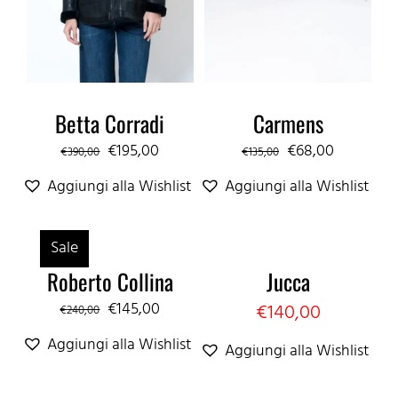
Betta Corradi
Carmens
Il
Il
Il
Il
€
195,00
€
68,00
€
390,00
€
135,00
prezzo
prezzo
prezzo
prezzo
Aggiungi alla Wishlist
Aggiungi alla Wishlist
originale
attuale
originale
attuale
era:
è:
era:
è:
Sale
€390,00.
€195,00.
€135,00.
€68,00.
Roberto Collina
Jucca
Il
Il
€
145,00
€
140,00
€
240,00
prezzo
prezzo
Aggiungi alla Wishlist
Aggiungi alla Wishlist
originale
attuale
era:
è: