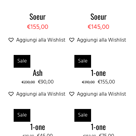
€240,00.
€145,00.
Soeur
Soeur
€
155,00
€
145,00
Aggiungi alla Wishlist
Aggiungi alla Wishlist
Sale
Sale
Ash
1-one
Il
Il
Il
Il
€
90,00
€
155,00
€
230,00
€
310,00
prezzo
prezzo
prezzo
prezzo
Aggiungi alla Wishlist
Aggiungi alla Wishlist
originale
attuale
originale
attuale
era:
è:
era:
è:
Sale
Sale
€230,00.
€90,00.
€310,00.
€155,00.
1-one
1-one
Il
Il
Il
Il