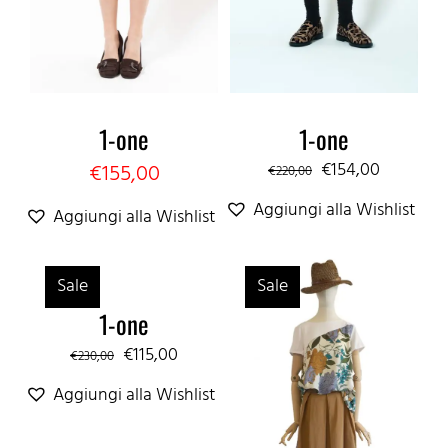
1-one
1-one
Il
Il
€
154,00
€
155,00
€
220,00
prezzo
prezzo
Aggiungi alla Wishlist
Aggiungi alla Wishlist
originale
attuale
era:
è:
Sale
Sale
€220,00.
€154,00.
1-one
Il
Il
€
115,00
€
230,00
prezzo
prezzo
Aggiungi alla Wishlist
originale
attuale