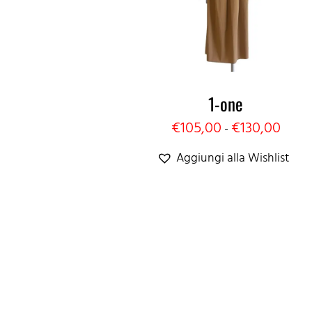
era:
è:
€230,00.
€115,00.
1-one
Fasci
€
105,00
€
130,00
-
di
Aggiungi alla Wishlist
prezz
da
€105,
a
€130,