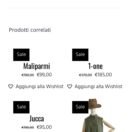
Prodotti correlati
Sale
Sale
Maliparmi
1-one
Il
Il
Il
Il
€
99,00
€
185,00
€
198,00
€
370,00
prezzo
prezzo
prezzo
prezzo
Aggiungi alla Wishlist
Aggiungi alla Wishlist
originale
attuale
originale
attuale
era:
è:
era:
è:
Sale
Sale
€198,00.
€99,00.
€370,00.
€185,00.
Jucca
Il
Il
€
95,00
€
190,00