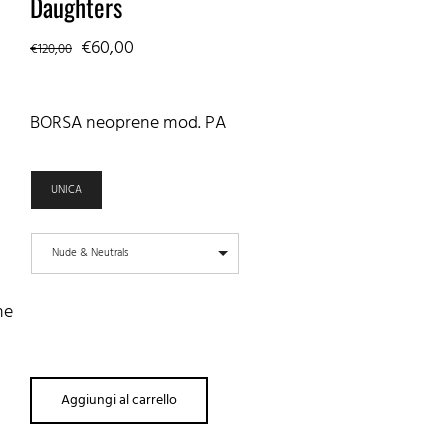
Daughters
Il
Il
€
60,00
€
120,00
prezzo
prezzo
originale
attuale
BORSA neoprene mod. PA
era:
è:
€120,00.
€60,00.
UNICA
Nude & Neutrals
ne
Aggiungi al carrello