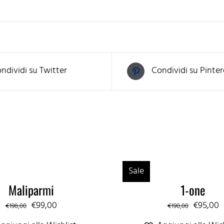
ndividi su Twitter
Condividi su Pinter
Sale
Maliparmi
1-one
Il
Il
Il
Il
€
99,00
€
95,00
€
198,00
€
190,00
prezzo
prezzo
prezzo
p