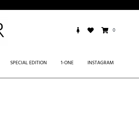
0
SPECIAL EDITION
1-ONE
INSTAGRAM
O
AMICIE
GIACCHE
RENCH
GIUBBINI
PIUMINI
CAPPOTTI