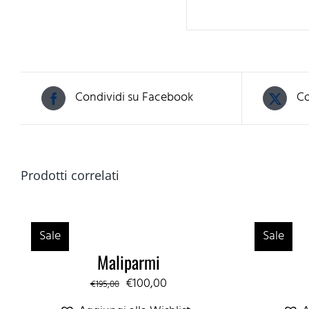
Condividi su Facebook
Co
Prodotti correlati
Sale
Sale
Maliparmi
Il
Il
€
100,00
€
195,00
prezzo
prezzo