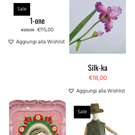
Sale
1-one
Il
Il
€
115,00
€
230,00
prezzo
prezzo
Aggiungi alla Wishlist
originale
attuale
era:
è:
Silk-ka
€230,00.
€115,00.
€
18,00
Aggiungi alla Wishlist
Sale