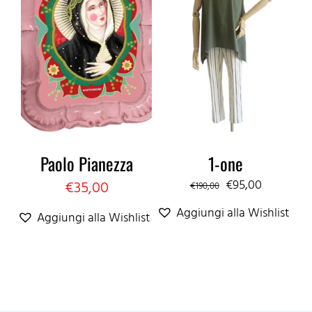
Paolo Pianezza
1-one
Il
Il
€
95,00
€
35,00
€
190,00
prezzo
prezzo
Aggiungi alla Wishlist
Aggiungi alla Wishlist
originale
attuale
era:
è:
€190,00.
€95,00.